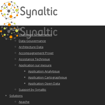
Services
Challenge & Alternative
Data Gouvernance
Architecture Data
Accompagnement Projet
Assistance Technique
Application sur mesure
Application Analytique
Application Cartographique
Application Open Data
Support by Synaltic
Solutions
Apache