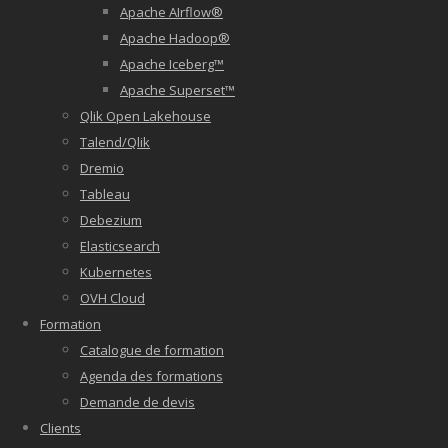
Apache AIrflow®
Apache Hadoop®
Apache Iceberg™
Apache Superset™
Qlik Open Lakehouse
Talend/Qlik
Dremio
Tableau
Debezium
Elasticsearch
Kubernetes
OVH Cloud
Formation
Catalogue de formation
Agenda des formations
Demande de devis
Clients