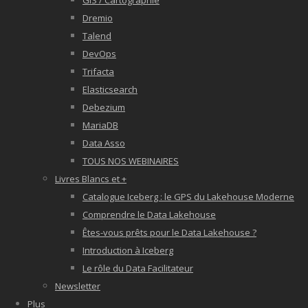
GIS / Cartographie
Dremio
Talend
DevOps
Trifacta
Elasticsearch
Debezium
MariaDB
Data Asso
TOUS NOS WEBINAIRES
Livres Blancs et +
Catalogue Iceberg : le GPS du Lakehouse Moderne
Comprendre le Data Lakehouse
Êtes-vous prêts pour le Data Lakehouse ?
Introduction à Iceberg
Le rôle du Data Facilitateur
Newsletter
Plus