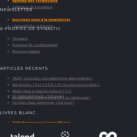
Agenda des formations
Catalogue de Formation
NEWSLETTER
Inscrivez vous à la newsletter
L’Actualité De La Donnée
A PROPOS DE SYNALTIC
Glossaire
Politique de confidentialité
Mentions légales
ARTICLES RÉCENTS
OKDP : pourquoi une plateforme data intégrée ?
dbt-dremio 1.8 vs 1.9.0 & 1.10: Où sont vos modèles ?
What’s New in Apache Iceberg 1.11.0
Un Data Lakehouse, c'est quoi ?
Le catalogue Iceberg est le GPS du Lakehouse !
Un Open Data Lakehouse, c'est quoi ?
LIVRES BLANC
Téléchargez nos Livres Blancs
PARTENAIRES ET SOLUTIONS