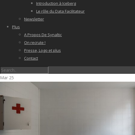
Introduction à Iceberg
Le rôle du Data Facilitateur
Newsletter
Plus
A Propos De Synaltic
On recrute !
Presse, Logo et plus
Contact
Mar
25