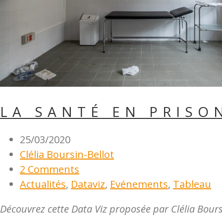
LA SANTÉ EN PRISO
25/03/2020
Clélia Boursin-Bellot
2 Comments
Actualités
,
Dataviz
,
Evénements
,
Tableau
Découvrez cette Data Viz proposée par Clélia Bours