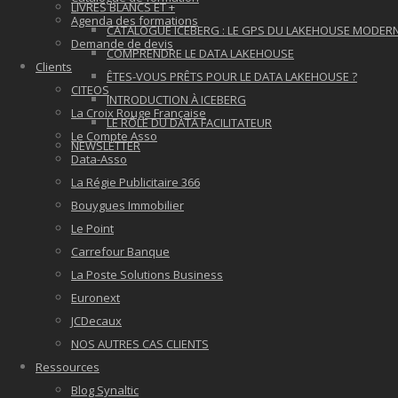
LIVRES BLANCS ET +
Agenda des formations
CATALOGUE ICEBERG : LE GPS DU LAKEHOUSE MODER
Demande de devis
COMPRENDRE LE DATA LAKEHOUSE
Clients
ÊTES-VOUS PRÊTS POUR LE DATA LAKEHOUSE ?
CITEOS
INTRODUCTION À ICEBERG
La Croix Rouge Française
LE RÔLE DU DATA FACILITATEUR
Le Compte Asso
NEWSLETTER
Data-Asso
La Régie Publicitaire 366
Bouygues Immobilier
Le Point
Carrefour Banque
La Poste Solutions Business
Euronext
JCDecaux
NOS AUTRES CAS CLIENTS
Ressources
Blog Synaltic