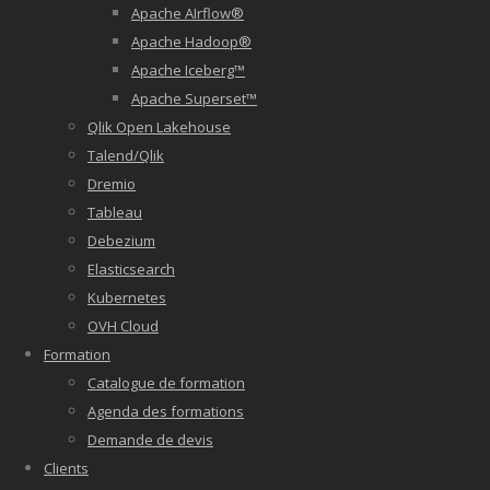
Apache AIrflow®
Apache Hadoop®
Apache Iceberg™
Apache Superset™
Qlik Open Lakehouse
Talend/Qlik
Dremio
Tableau
Debezium
Elasticsearch
Kubernetes
OVH Cloud
Formation
Catalogue de formation
Agenda des formations
Demande de devis
Clients