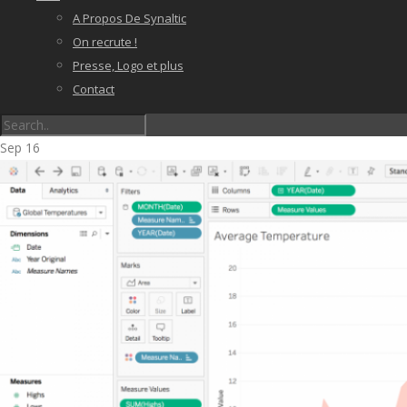
A Propos De Synaltic
On recrute !
Presse, Logo et plus
Contact
Sep
16