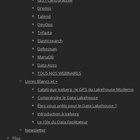
GIS / Cartographie
Dremio
Talend
DevOps
Trifacta
Elasticsearch
Debezium
MariaDB
Data Asso
TOUS NOS WEBINAIRES
Livres Blancs et +
Catalogue Iceberg : le GPS du Lakehouse Moderne
Comprendre le Data Lakehouse
Êtes-vous prêts pour le Data Lakehouse ?
Introduction à Iceberg
Le rôle du Data Facilitateur
Newsletter
Plus