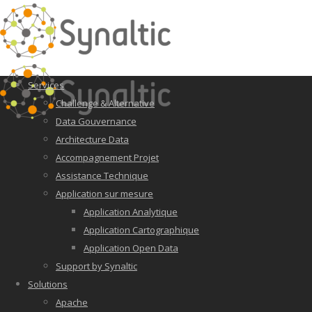
Services
Challenge & Alternative
Data Gouvernance
Architecture Data
Accompagnement Projet
Assistance Technique
Application sur mesure
Application Analytique
Application Cartographique
Application Open Data
Support by Synaltic
Solutions
Apache