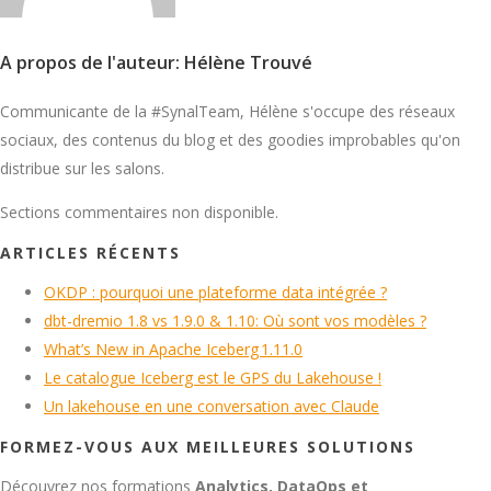
A propos de l'auteur: Hélène Trouvé
Communicante de la #SynalTeam, Hélène s'occupe des réseaux
sociaux, des contenus du blog et des goodies improbables qu'on
distribue sur les salons.
Sections commentaires non disponible.
ARTICLES RÉCENTS
OKDP : pourquoi une plateforme data intégrée ?
dbt-dremio 1.8 vs 1.9.0 & 1.10: Où sont vos modèles ?
What’s New in Apache Iceberg 1.11.0
Le catalogue Iceberg est le GPS du Lakehouse !
Un lakehouse en une conversation avec Claude
FORMEZ-VOUS AUX MEILLEURES SOLUTIONS
Découvrez nos formations
Analytics, DataOps et