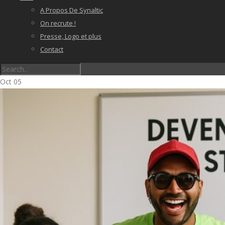
A Propos De Synaltic
On recrute !
Presse, Logo et plus
Contact
Oct
05