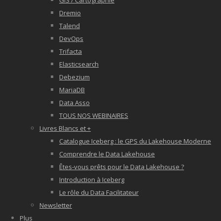
GIS / Cartographie
Dremio
Talend
DevOps
Trifacta
Elasticsearch
Debezium
MariaDB
Data Asso
TOUS NOS WEBINAIRES
Livres Blancs et +
Catalogue Iceberg : le GPS du Lakehouse Moderne
Comprendre le Data Lakehouse
Êtes-vous prêts pour le Data Lakehouse ?
Introduction à Iceberg
Le rôle du Data Facilitateur
Newsletter
Plus