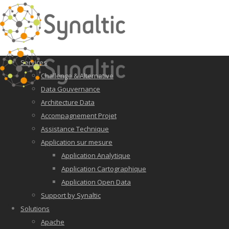
Services
Challenge & Alternative
Data Gouvernance
Architecture Data
Accompagnement Projet
Assistance Technique
Application sur mesure
Application Analytique
Application Cartographique
Application Open Data
Support by Synaltic
Solutions
Apache