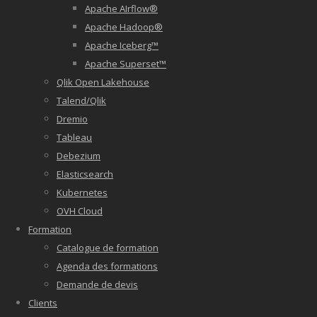
Apache AIrflow®
Apache Hadoop®
Apache Iceberg™
Apache Superset™
Qlik Open Lakehouse
Talend/Qlik
Dremio
Tableau
Debezium
Elasticsearch
Kubernetes
OVH Cloud
Formation
Catalogue de formation
Agenda des formations
Demande de devis
Clients