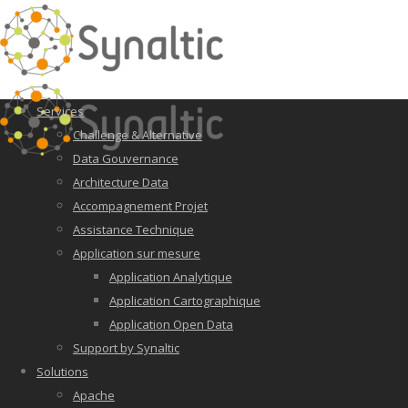
Services
Challenge & Alternative
Data Gouvernance
Architecture Data
Accompagnement Projet
Assistance Technique
Application sur mesure
Application Analytique
Application Cartographique
Application Open Data
Support by Synaltic
Solutions
Apache