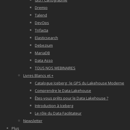
GIS / Cartographie
Dremio
Talend
DevOps
Trifacta
Elasticsearch
Debezium
MariaDB
Data Asso
TOUS NOS WEBINAIRES
Livres Blancs et +
Catalogue Iceberg : le GPS du Lakehouse Moderne
Comprendre le Data Lakehouse
Êtes-vous prêts pour le Data Lakehouse ?
Introduction à Iceberg
Le rôle du Data Facilitateur
Newsletter
Plus