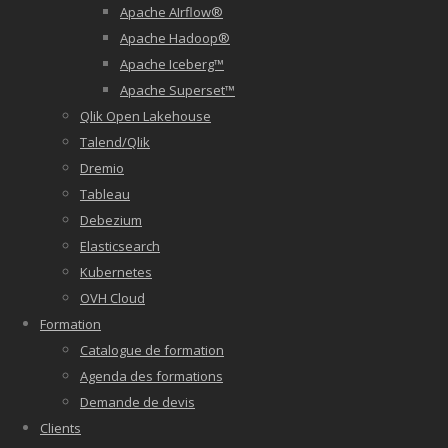
Apache AIrflow®
Apache Hadoop®
Apache Iceberg™
Apache Superset™
Qlik Open Lakehouse
Talend/Qlik
Dremio
Tableau
Debezium
Elasticsearch
Kubernetes
OVH Cloud
Formation
Catalogue de formation
Agenda des formations
Demande de devis
Clients