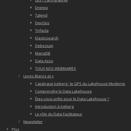
GIS / Cartographie
Dremio
Talend
DevOps
Trifacta
Elasticsearch
Debezium
MariaDB
Data Asso
TOUS NOS WEBINAIRES
Livres Blancs et +
Catalogue Iceberg : le GPS du Lakehouse Moderne
Comprendre le Data Lakehouse
Êtes-vous prêts pour le Data Lakehouse ?
Introduction à Iceberg
Le rôle du Data Facilitateur
Newsletter
Plus