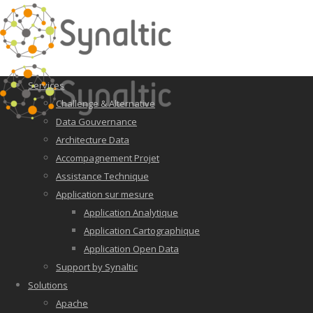
Services
Challenge & Alternative
Data Gouvernance
Architecture Data
Accompagnement Projet
Assistance Technique
Application sur mesure
Application Analytique
Application Cartographique
Application Open Data
Support by Synaltic
Solutions
Apache