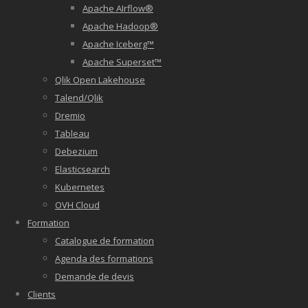
Apache AIrflow®
Apache Hadoop®
Apache Iceberg™
Apache Superset™
Qlik Open Lakehouse
Talend/Qlik
Dremio
Tableau
Debezium
Elasticsearch
Kubernetes
OVH Cloud
Formation
Catalogue de formation
Agenda des formations
Demande de devis
Clients