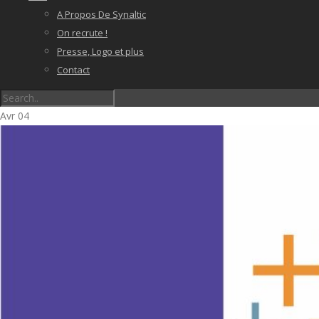
A Propos De Synaltic
On recrute !
Presse, Logo et plus
Contact
Avr
04