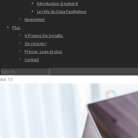
Introduction à Iceberg
Le rôle du Data Facilitateur
Newsletter
Plus
A Propos De Synaltic
On recrute !
Presse, Logo et plus
Contact
Avr
13