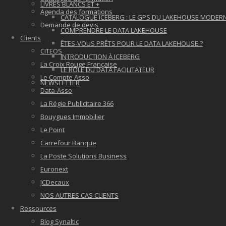
LIVRES BLANCS ET +
Agenda des formations
CATALOGUE ICEBERG : LE GPS DU LAKEHOUSE MODER
Demande de devis
COMPRENDRE LE DATA LAKEHOUSE
Clients
ÊTES-VOUS PRÊTS POUR LE DATA LAKEHOUSE ?
CITEOS
INTRODUCTION À ICEBERG
La Croix Rouge Française
LE RÔLE DU DATA FACILITATEUR
Le Compte Asso
NEWSLETTER
Data-Asso
La Régie Publicitaire 366
Bouygues Immobilier
Le Point
Carrefour Banque
La Poste Solutions Business
Euronext
JCDecaux
NOS AUTRES CAS CLIENTS
Ressources
Blog Synaltic