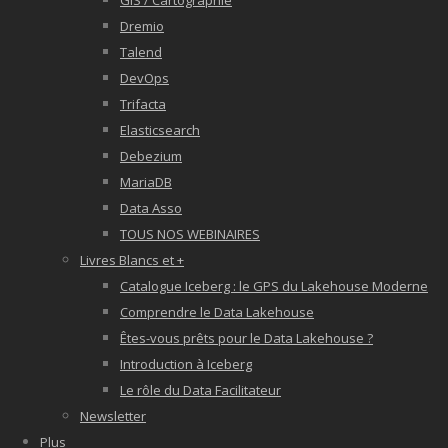
GIS / Cartographie
Dremio
Talend
DevOps
Trifacta
Elasticsearch
Debezium
MariaDB
Data Asso
TOUS NOS WEBINAIRES
Livres Blancs et +
Catalogue Iceberg : le GPS du Lakehouse Moderne
Comprendre le Data Lakehouse
Êtes-vous prêts pour le Data Lakehouse ?
Introduction à Iceberg
Le rôle du Data Facilitateur
Newsletter
Plus