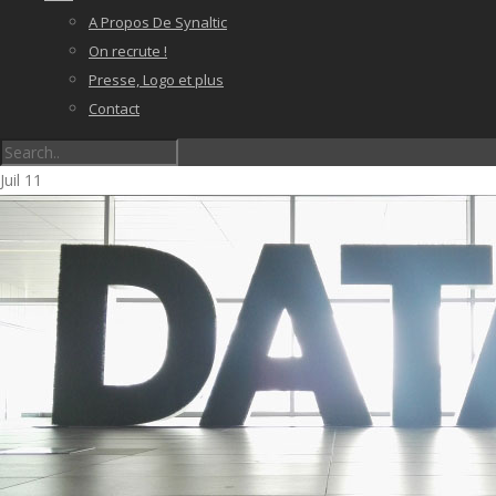
A Propos De Synaltic
On recrute !
Presse, Logo et plus
Contact
Juil
11