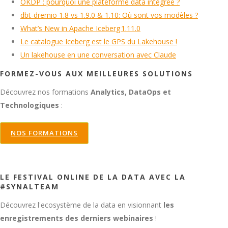
OKDP : pourquoi une plateforme data intégrée ?
dbt-dremio 1.8 vs 1.9.0 & 1.10: Où sont vos modèles ?
What’s New in Apache Iceberg 1.11.0
Le catalogue Iceberg est le GPS du Lakehouse !
Un lakehouse en une conversation avec Claude
FORMEZ-VOUS AUX MEILLEURES SOLUTIONS
Découvrez nos formations
Analytics, DataOps et
Technologiques
:
NOS FORMATIONS
LE FESTIVAL ONLINE DE LA DATA AVEC LA
#SYNALTEAM
Découvrez l'ecosystème de la data en visionnant
les
enregistrements des derniers webinaires
!