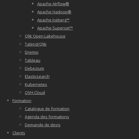
Apache AIrflow®
Apache Hadoop®
Apache Iceberg™
Apache Superset™
Qlik Open Lakehouse
Talend/Qlik
Dremio
Tableau
Debezium
Elasticsearch
Kubernetes
OVH Cloud
Formation
Catalogue de formation
Agenda des formations
Demande de devis
Clients