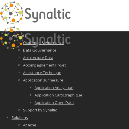
Services
Challenge & Alternative
Data Gouvernance
Architecture Data
Accompagnement Projet
Assistance Technique
Application sur mesure
Application Analytique
Application Cartographique
Application Open Data
Support by Synaltic
Solutions
Apache