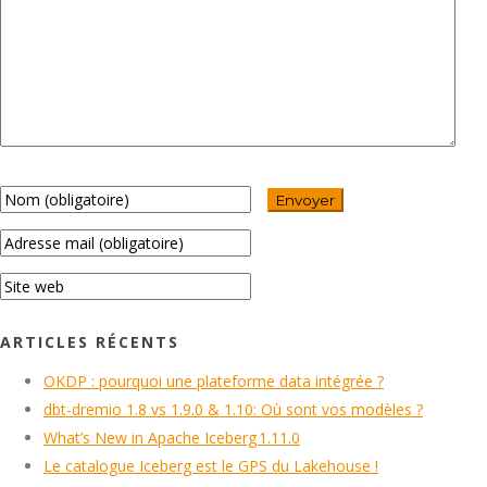
ARTICLES RÉCENTS
OKDP : pourquoi une plateforme data intégrée ?
dbt-dremio 1.8 vs 1.9.0 & 1.10: Où sont vos modèles ?
What’s New in Apache Iceberg 1.11.0
Le catalogue Iceberg est le GPS du Lakehouse !