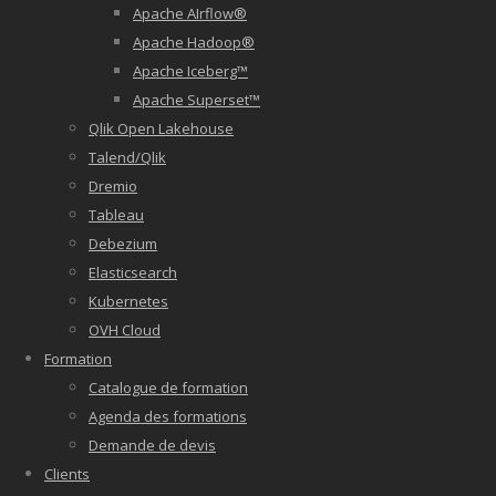
Apache AIrflow®
Apache Hadoop®
Apache Iceberg™
Apache Superset™
Qlik Open Lakehouse
Talend/Qlik
Dremio
Tableau
Debezium
Elasticsearch
Kubernetes
OVH Cloud
Formation
Catalogue de formation
Agenda des formations
Demande de devis
Clients