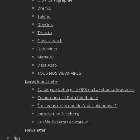
GIS / Cartographie
Dremio
Talend
DevOps
Trifacta
Elasticsearch
Debezium
MariaDB
Data Asso
TOUS NOS WEBINAIRES
Livres Blancs et +
Catalogue Iceberg : le GPS du Lakehouse Moderne
Comprendre le Data Lakehouse
Êtes-vous prêts pour le Data Lakehouse ?
Introduction à Iceberg
Le rôle du Data Facilitateur
Newsletter
Plus