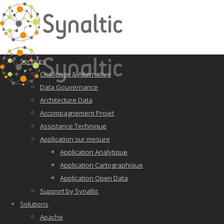
Services
Challenge & Alternative
Data Gouvernance
Architecture Data
Accompagnement Projet
Assistance Technique
Application sur mesure
Application Analytique
Application Cartographique
Application Open Data
Support by Synaltic
Solutions
Apache