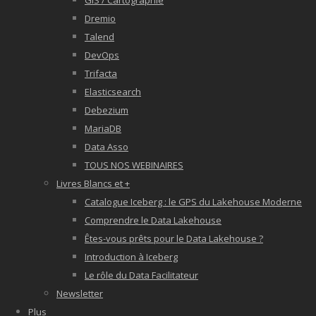
GIS / Cartographie
Dremio
Talend
DevOps
Trifacta
Elasticsearch
Debezium
MariaDB
Data Asso
TOUS NOS WEBINAIRES
Livres Blancs et +
Catalogue Iceberg : le GPS du Lakehouse Moderne
Comprendre le Data Lakehouse
Êtes-vous prêts pour le Data Lakehouse ?
Introduction à Iceberg
Le rôle du Data Facilitateur
Newsletter
Plus