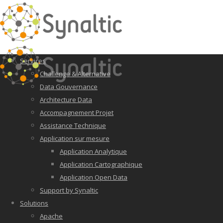
Services
Challenge & Alternative
Data Gouvernance
Architecture Data
Accompagnement Projet
Assistance Technique
Application sur mesure
Application Analytique
Application Cartographique
Application Open Data
Support by Synaltic
Solutions
Apache