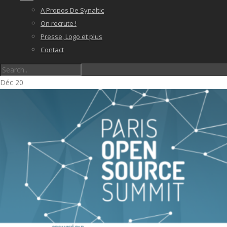
A Propos De Synaltic
On recrute !
Presse, Logo et plus
Contact
Déc
20