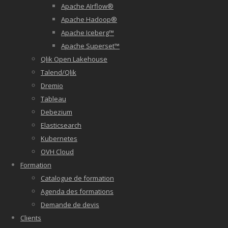
Apache AIrflow®
Apache Hadoop®
Apache Iceberg™
Apache Superset™
Qlik Open Lakehouse
Talend/Qlik
Dremio
Tableau
Debezium
Elasticsearch
Kubernetes
OVH Cloud
Formation
Catalogue de formation
Agenda des formations
Demande de devis
Clients