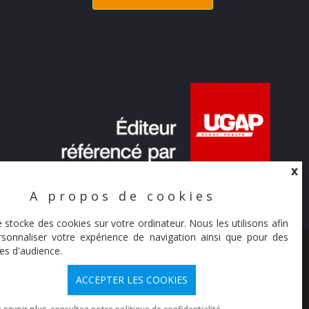
X
A propos de cookies
X
e stocke des cookies sur votre ordinateur. Nous les utilisons afin
sonnaliser votre expérience de navigation ainsi que pour des
© Synaltic 2026
es d'audience.
ACCEPTER LES COOKIES