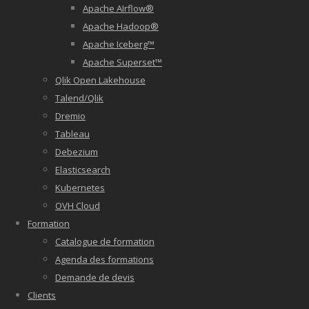
Apache AIrflow®
Apache Hadoop®
Apache Iceberg™
Apache Superset™
Qlik Open Lakehouse
Talend/Qlik
Dremio
Tableau
Debezium
Elasticsearch
Kubernetes
OVH Cloud
Formation
Catalogue de formation
Agenda des formations
Demande de devis
Clients