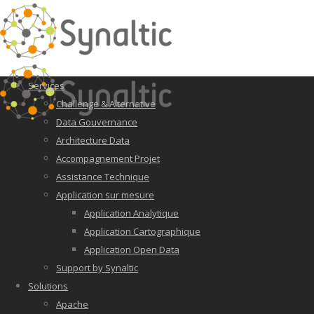
Services
Challenge & Alternative
Data Gouvernance
Architecture Data
Accompagnement Projet
Assistance Technique
Application sur mesure
Application Analytique
Application Cartographique
Application Open Data
Support by Synaltic
Solutions
Apache