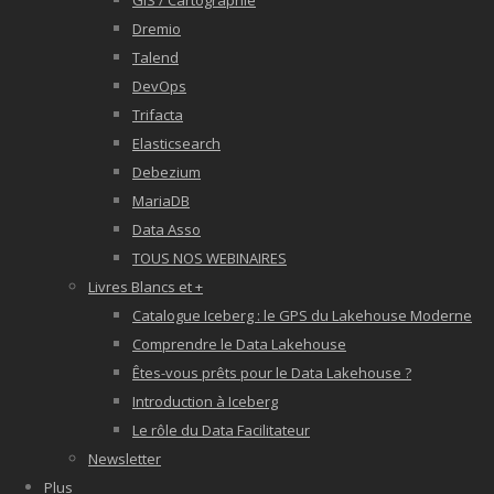
GIS / Cartographie
Dremio
Talend
DevOps
Trifacta
Elasticsearch
Debezium
MariaDB
Data Asso
TOUS NOS WEBINAIRES
Livres Blancs et +
Catalogue Iceberg : le GPS du Lakehouse Moderne
Comprendre le Data Lakehouse
Êtes-vous prêts pour le Data Lakehouse ?
Introduction à Iceberg
Le rôle du Data Facilitateur
Newsletter
Plus