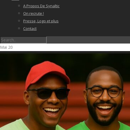
A Propos De Synaltic
On recrute !
Presse, Logo et plus
Contact
Mai
20