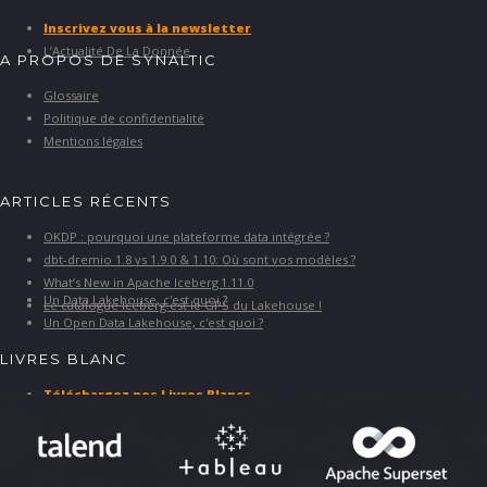
Inscrivez vous à la newsletter
L’Actualité De La Donnée
A PROPOS DE SYNALTIC
Glossaire
Politique de confidentialité
Mentions légales
ARTICLES RÉCENTS
OKDP : pourquoi une plateforme data intégrée ?
dbt-dremio 1.8 vs 1.9.0 & 1.10: Où sont vos modèles ?
What’s New in Apache Iceberg 1.11.0
Un Data Lakehouse, c'est quoi ?
Le catalogue Iceberg est le GPS du Lakehouse !
Un Open Data Lakehouse, c'est quoi ?
LIVRES BLANC
Téléchargez nos Livres Blancs
PARTENAIRES ET SOLUTIONS