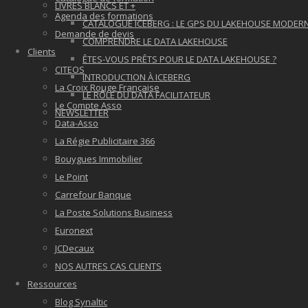
LIVRES BLANCS ET +
Agenda des formations
CATALOGUE ICEBERG : LE GPS DU LAKEHOUSE MODER
Demande de devis
COMPRENDRE LE DATA LAKEHOUSE
Clients
ÊTES-VOUS PRÊTS POUR LE DATA LAKEHOUSE ?
CITEOS
INTRODUCTION À ICEBERG
La Croix Rouge Française
LE RÔLE DU DATA FACILITATEUR
Le Compte Asso
NEWSLETTER
Data-Asso
La Régie Publicitaire 366
Bouygues Immobilier
Le Point
Carrefour Banque
La Poste Solutions Business
Euronext
JCDecaux
NOS AUTRES CAS CLIENTS
Ressources
Blog Synaltic