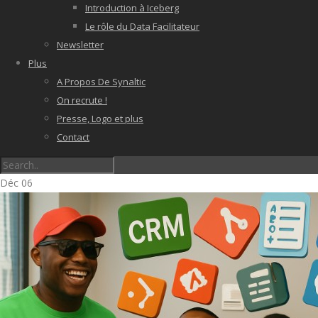
Introduction à Iceberg
Le rôle du Data Facilitateur
Newsletter
Plus
A Propos De Synaltic
On recrute !
Presse, Logo et plus
Contact
Déc
06