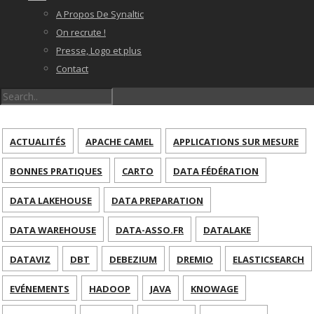
A Propos De Synaltic
On recrute !
Presse, Logo et plus
Contact
ACTUALITÉS
APACHE CAMEL
APPLICATIONS SUR MESURE
BONNES PRATIQUES
CARTO
DATA FÉDÉRATION
DATA LAKEHOUSE
DATA PREPARATION
DATA WAREHOUSE
DATA-ASSO.FR
DATALAKE
DATAVIZ
DBT
DEBEZIUM
DREMIO
ELASTICSEARCH
EVÉNEMENTS
HADOOP
JAVA
KNOWAGE