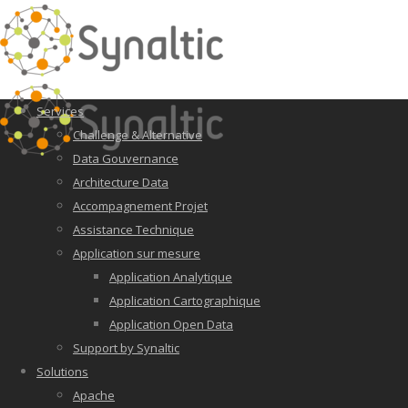
Services
Challenge & Alternative
Data Gouvernance
Architecture Data
Accompagnement Projet
Assistance Technique
Application sur mesure
Application Analytique
Application Cartographique
Application Open Data
Support by Synaltic
Solutions
Apache