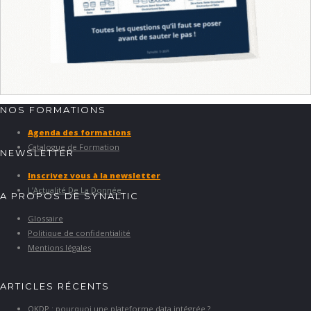
NOS FORMATIONS
Agenda des formations
Catalogue de Formation
NEWSLETTER
Inscrivez vous à la newsletter
L’Actualité De La Donnée
A PROPOS DE SYNALTIC
Glossaire
Politique de confidentialité
Mentions légales
ARTICLES RÉCENTS
OKDP : pourquoi une plateforme data intégrée ?