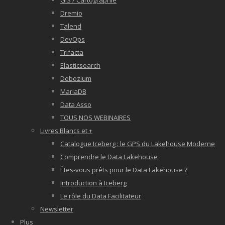
GIS / Cartographie
Dremio
Talend
DevOps
Trifacta
Elasticsearch
Debezium
MariaDB
Data Asso
TOUS NOS WEBINAIRES
Livres Blancs et +
Catalogue Iceberg : le GPS du Lakehouse Moderne
Comprendre le Data Lakehouse
Êtes-vous prêts pour le Data Lakehouse ?
Introduction à Iceberg
Le rôle du Data Facilitateur
Newsletter
Plus