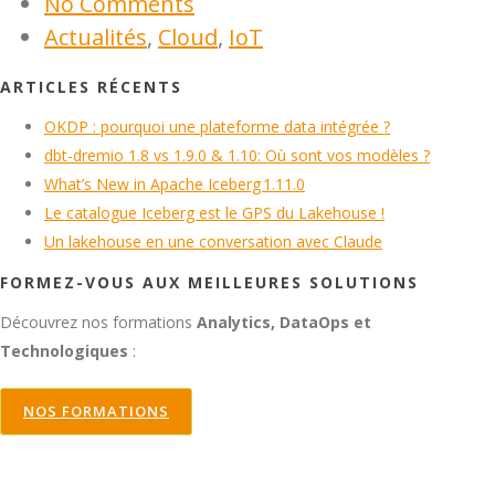
No Comments
Actualités
,
Cloud
,
IoT
ARTICLES RÉCENTS
OKDP : pourquoi une plateforme data intégrée ?
dbt-dremio 1.8 vs 1.9.0 & 1.10: Où sont vos modèles ?
What’s New in Apache Iceberg 1.11.0
Le catalogue Iceberg est le GPS du Lakehouse !
Un lakehouse en une conversation avec Claude
FORMEZ-VOUS AUX MEILLEURES SOLUTIONS
Découvrez nos formations
Analytics, DataOps et
Technologiques
:
NOS FORMATIONS