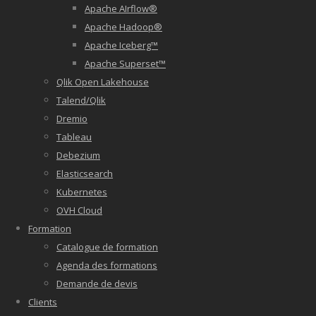
Apache AIrflow®
Apache Hadoop®
Apache Iceberg™
Apache Superset™
Qlik Open Lakehouse
Talend/Qlik
Dremio
Tableau
Debezium
Elasticsearch
Kubernetes
OVH Cloud
Formation
Catalogue de formation
Agenda des formations
Demande de devis
Clients