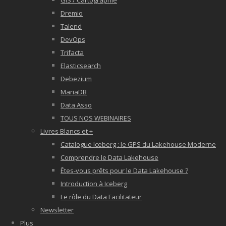
GIS / Cartographie
Dremio
Talend
DevOps
Trifacta
Elasticsearch
Debezium
MariaDB
Data Asso
TOUS NOS WEBINAIRES
Livres Blancs et +
Catalogue Iceberg : le GPS du Lakehouse Moderne
Comprendre le Data Lakehouse
Êtes-vous prêts pour le Data Lakehouse ?
Introduction à Iceberg
Le rôle du Data Facilitateur
Newsletter
Plus