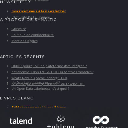
NEWSLETTER
Inscrivez vous à la newsletter
L’Actualité De La Donnée
A PROPOS DE SYNALTIC
Glossaire
Politique de confidentialité
Mentions légales
ARTICLES RÉCENTS
OKDP : pourquoi une plateforme data intégrée ?
dbt-dremio 1.8 vs 1.9.0 & 1.10: Où sont vos modèles ?
What’s New in Apache Iceberg 1.11.0
Un Data Lakehouse, c'est quoi ?
Le catalogue Iceberg est le GPS du Lakehouse !
Un Open Data Lakehouse, c'est quoi ?
LIVRES BLANC
Téléchargez nos Livres Blancs
PARTENAIRES ET SOLUTIONS