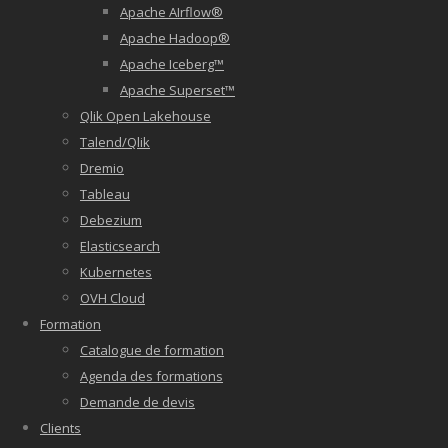
Apache AIrflow®
Apache Hadoop®
Apache Iceberg™
Apache Superset™
Qlik Open Lakehouse
Talend/Qlik
Dremio
Tableau
Debezium
Elasticsearch
Kubernetes
OVH Cloud
Formation
Catalogue de formation
Agenda des formations
Demande de devis
Clients