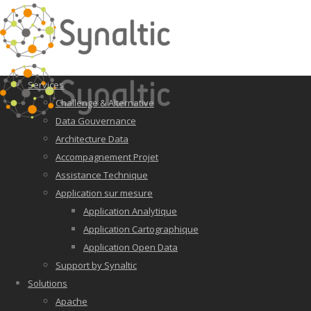
Services
Challenge & Alternative
Data Gouvernance
Architecture Data
Accompagnement Projet
Assistance Technique
Application sur mesure
Application Analytique
Application Cartographique
Application Open Data
Support by Synaltic
Solutions
Apache