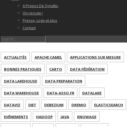
A Propos De Synaltic
On recrute !
Presse, Logo et plus
Contact
ACTUALITÉS
APACHE CAMEL
APPLICATIONS SUR MESURE
BONNES PRATIQUES
CARTO
DATA FÉDÉRATION
DATA LAKEHOUSE
DATA PREPARATION
DATA WAREHOUSE
DATA-ASSO.FR
DATALAKE
DATAVIZ
DBT
DEBEZIUM
DREMIO
ELASTICSEARCH
EVÉNEMENTS
HADOOP
JAVA
KNOWAGE