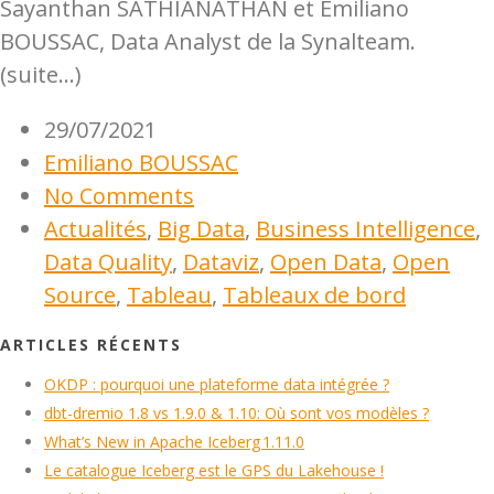
Sayanthan SATHIANATHAN et Emiliano
BOUSSAC, Data Analyst de la Synalteam.
(suite…)
29/07/2021
Emiliano BOUSSAC
No Comments
Actualités
,
Big Data
,
Business Intelligence
,
Data Quality
,
Dataviz
,
Open Data
,
Open
Source
,
Tableau
,
Tableaux de bord
ARTICLES RÉCENTS
OKDP : pourquoi une plateforme data intégrée ?
dbt-dremio 1.8 vs 1.9.0 & 1.10: Où sont vos modèles ?
What’s New in Apache Iceberg 1.11.0
Le catalogue Iceberg est le GPS du Lakehouse !