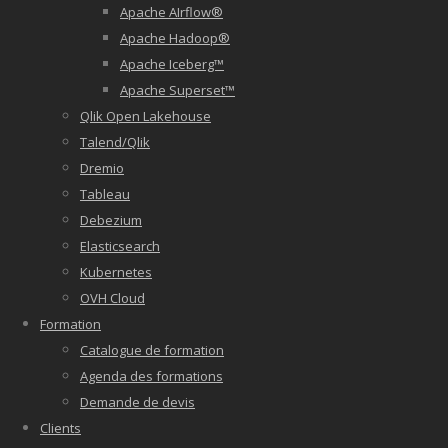
Apache AIrflow®
Apache Hadoop®
Apache Iceberg™
Apache Superset™
Qlik Open Lakehouse
Talend/Qlik
Dremio
Tableau
Debezium
Elasticsearch
Kubernetes
OVH Cloud
Formation
Catalogue de formation
Agenda des formations
Demande de devis
Clients