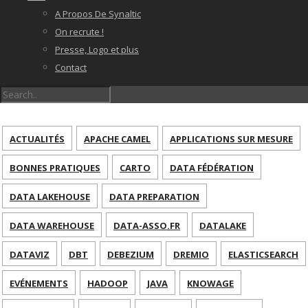
A Propos De Synaltic
On recrute !
Presse, Logo et plus
Contact
ACTUALITÉS
APACHE CAMEL
APPLICATIONS SUR MESURE
BONNES PRATIQUES
CARTO
DATA FÉDÉRATION
DATA LAKEHOUSE
DATA PREPARATION
DATA WAREHOUSE
DATA-ASSO.FR
DATALAKE
DATAVIZ
DBT
DEBEZIUM
DREMIO
ELASTICSEARCH
EVÉNEMENTS
HADOOP
JAVA
KNOWAGE