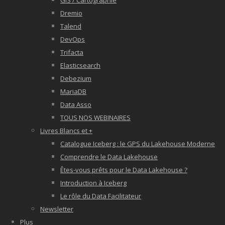
GIS / Cartographie
Dremio
Talend
DevOps
Trifacta
Elasticsearch
Debezium
MariaDB
Data Asso
TOUS NOS WEBINAIRES
Livres Blancs et +
Catalogue Iceberg : le GPS du Lakehouse Moderne
Comprendre le Data Lakehouse
Êtes-vous prêts pour le Data Lakehouse ?
Introduction à Iceberg
Le rôle du Data Facilitateur
Newsletter
Plus