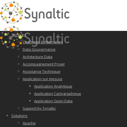
Services
Challenge & Alternative
Data Gouvernance
Architecture Data
Accompagnement Projet
Assistance Technique
Application sur mesure
Application Analytique
Application Cartographique
Application Open Data
Support by Synaltic
Solutions
Apache