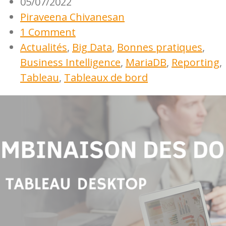
05/07/2022
Piraveena Chivanesan
1 Comment
Actualités
,
Big Data
,
Bonnes pratiques
,
Business Intelligence
,
MariaDB
,
Reporting
,
Tableau
,
Tableaux de bord