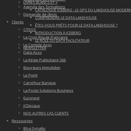
LIVRES BLANCS ET +
Agenda des formations
CATALOGUE ICEBERG : LE GPS DU LAKEHOUSE MODER
Demande de devis
COMPRENDRE LE DATA LAKEHOUSE
Clients
ÊTES-VOUS PRÊTS POUR LE DATA LAKEHOUSE ?
CITEOS
INTRODUCTION À ICEBERG
La Croix Rouge Française
LE RÔLE DU DATA FACILITATEUR
Le Compte Asso
NEWSLETTER
Data-Asso
La Régie Publicitaire 366
Bouygues Immobilier
Le Point
Carrefour Banque
La Poste Solutions Business
Euronext
JCDecaux
NOS AUTRES CAS CLIENTS
Ressources
Blog Synaltic