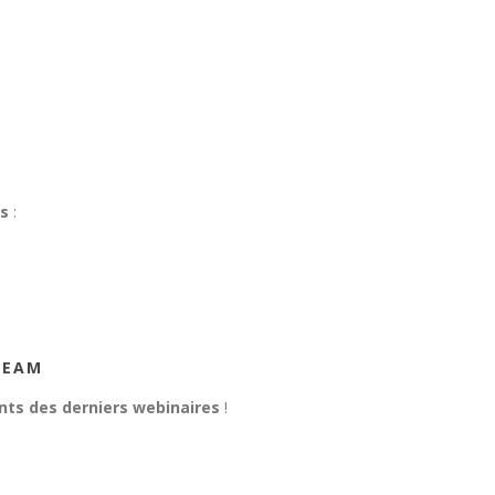
es
:
TEAM
nts des derniers webinaires
!