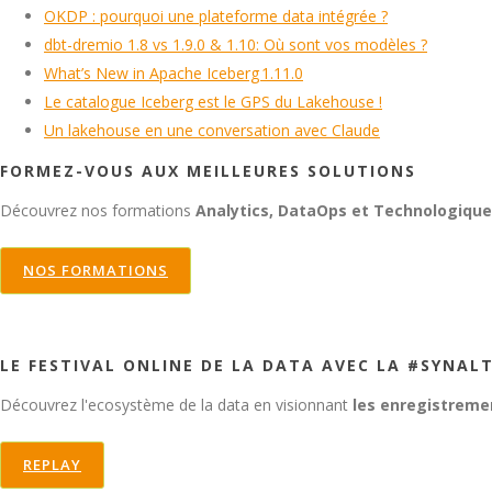
OKDP : pourquoi une plateforme data intégrée ?
dbt-dremio 1.8 vs 1.9.0 & 1.10: Où sont vos modèles ?
What’s New in Apache Iceberg 1.11.0
Le catalogue Iceberg est le GPS du Lakehouse !
Un lakehouse en une conversation avec Claude
FORMEZ-VOUS AUX MEILLEURES SOLUTIONS
Découvrez nos formations
Analytics, DataOps et Technologiqu
NOS FORMATIONS
LE FESTIVAL ONLINE DE LA DATA AVEC LA #SYNAL
Découvrez l'ecosystème de la data en visionnant
les enregistreme
REPLAY