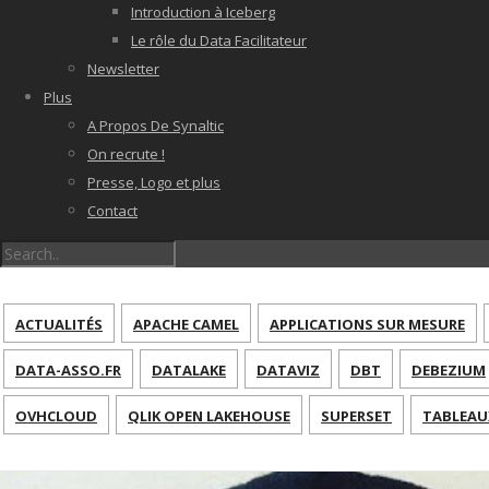
Introduction à Iceberg
Le rôle du Data Facilitateur
Newsletter
Plus
A Propos De Synaltic
On recrute !
Presse, Logo et plus
Contact
ACTUALITÉS
APACHE CAMEL
APPLICATIONS SUR MESURE
DATA-ASSO.FR
DATALAKE
DATAVIZ
DBT
DEBEZIUM
OVHCLOUD
QLIK OPEN LAKEHOUSE
SUPERSET
TABLEAU