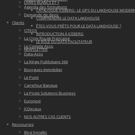
LIVRES BLANCS ET +
Agenda des formations
CATALOGUE ICEBERG : LE GPS DU LAKEHOUSE MODER
Demande de devis
COMPRENDRE LE DATA LAKEHOUSE
Clients
ÊTES-VOUS PRÊTS POUR LE DATA LAKEHOUSE ?
CITEOS
INTRODUCTION À ICEBERG
La Croix Rouge Française
LE RÔLE DU DATA FACILITATEUR
Le Compte Asso
NEWSLETTER
Data-Asso
La Régie Publicitaire 366
Bouygues Immobilier
Le Point
Carrefour Banque
La Poste Solutions Business
Euronext
JCDecaux
NOS AUTRES CAS CLIENTS
Ressources
Blog Synaltic