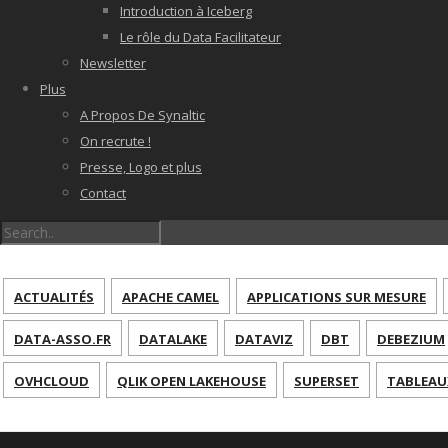
Introduction à Iceberg
Le rôle du Data Facilitateur
Newsletter
Plus
A Propos De Synaltic
On recrute !
Presse, Logo et plus
Contact
ACTUALITÉS
APACHE CAMEL
APPLICATIONS SUR MESURE
DATA-ASSO.FR
DATALAKE
DATAVIZ
DBT
DEBEZIUM
OVHCLOUD
QLIK OPEN LAKEHOUSE
SUPERSET
TABLEAU