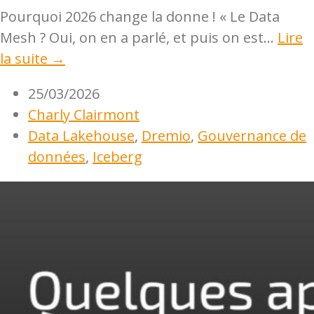
Pourquoi 2026 change la donne ! « Le Data
Mesh ? Oui, on en a parlé, et puis on est...
Lire
la suite →
25/03/2026
Charly Clairmont
Data Lakehouse
,
Dremio
,
Gouvernance de
données
,
Iceberg