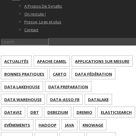
A Propos De Synaltic
On recrute !
Presse, Logo et plus
Contact
ACTUALITÉS
APACHE CAMEL
APPLICATIONS SUR MESURE
BONNES PRATIQUES
CARTO
DATA FÉDÉRATION
DATA LAKEHOUSE
DATA PREPARATION
DATA WAREHOUSE
DATA-ASSO.FR
DATALAKE
DATAVIZ
DBT
DEBEZIUM
DREMIO
ELASTICSEARCH
EVÉNEMENTS
HADOOP
JAVA
KNOWAGE