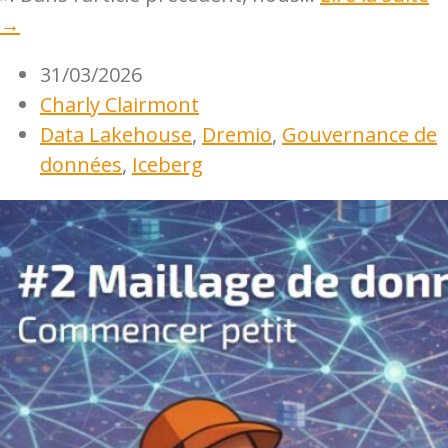
→
31/03/2026
Charly Clairmont
Data Lakehouse
,
Dremio
,
Gouvernance de
données
,
Iceberg