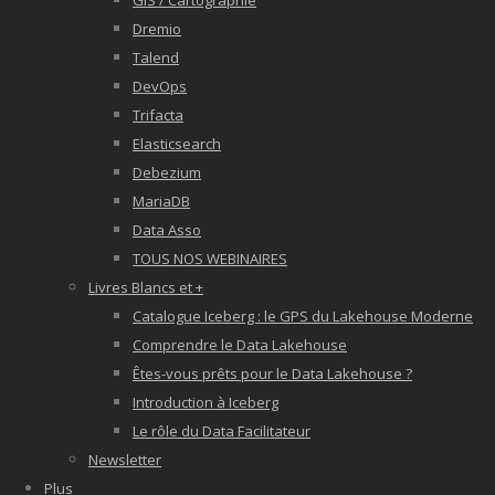
GIS / Cartographie
Dremio
Talend
DevOps
Trifacta
Elasticsearch
Debezium
MariaDB
Data Asso
TOUS NOS WEBINAIRES
Livres Blancs et +
Catalogue Iceberg : le GPS du Lakehouse Moderne
Comprendre le Data Lakehouse
Êtes-vous prêts pour le Data Lakehouse ?
Introduction à Iceberg
Le rôle du Data Facilitateur
Newsletter
Plus