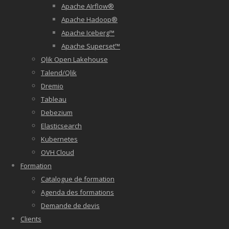
Apache AIrflow®
Apache Hadoop®
Apache Iceberg™
Apache Superset™
Qlik Open Lakehouse
Talend/Qlik
Dremio
Tableau
Debezium
Elasticsearch
Kubernetes
OVH Cloud
Formation
Catalogue de formation
Agenda des formations
Demande de devis
Clients