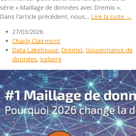
série « Maillage de données avec Dremio ».
Dans l'article précédent, nous...
Lire la suite →
27/03/2026
Charly Clairmont
Data Lakehouse
,
Dremio
,
Gouvernance de
données
,
Iceberg