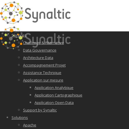
Services
Challenge & Alternative
Data Gouvernance
Architecture Data
Accompagnement Projet
Assistance Technique
Application sur mesure
Application Analytique
Application Cartographique
Application Open Data
Support by Synaltic
Solutions
Apache