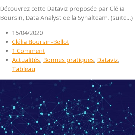
Découvrez cette Dataviz proposée par Clélia
Boursin, Data Analyst de la Synalteam. (suite…)
15/04/2020
Clélia Boursin-Bellot
1 Comment
Actualités
,
Bonnes pratiques
,
Dataviz
,
Tableau