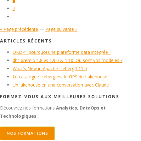
6
7
« Page précédente
—
Page suivante »
ARTICLES RÉCENTS
OKDP : pourquoi une plateforme data intégrée ?
dbt-dremio 1.8 vs 1.9.0 & 1.10: Où sont vos modèles ?
What’s New in Apache Iceberg 1.11.0
Le catalogue Iceberg est le GPS du Lakehouse !
Un lakehouse en une conversation avec Claude
FORMEZ-VOUS AUX MEILLEURES SOLUTIONS
Découvrez nos formations
Analytics, DataOps et
Technologiques
:
NOS FORMATIONS