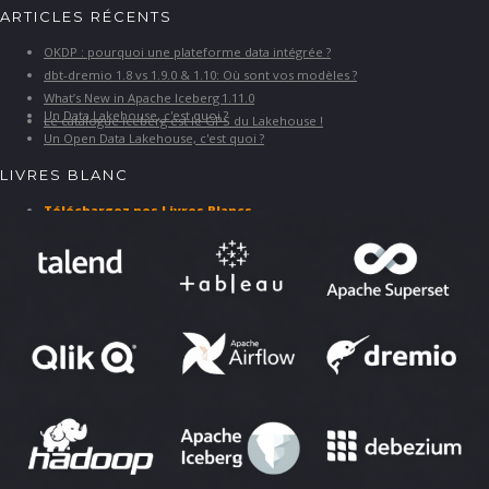
ARTICLES RÉCENTS
OKDP : pourquoi une plateforme data intégrée ?
dbt-dremio 1.8 vs 1.9.0 & 1.10: Où sont vos modèles ?
What’s New in Apache Iceberg 1.11.0
Un Data Lakehouse, c'est quoi ?
Le catalogue Iceberg est le GPS du Lakehouse !
Un Open Data Lakehouse, c'est quoi ?
LIVRES BLANC
Téléchargez nos Livres Blancs
PARTENAIRES ET SOLUTIONS