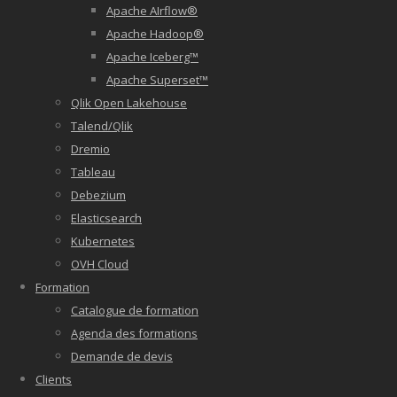
Apache AIrflow®
Apache Hadoop®
Apache Iceberg™
Apache Superset™
Qlik Open Lakehouse
Talend/Qlik
Dremio
Tableau
Debezium
Elasticsearch
Kubernetes
OVH Cloud
Formation
Catalogue de formation
Agenda des formations
Demande de devis
Clients