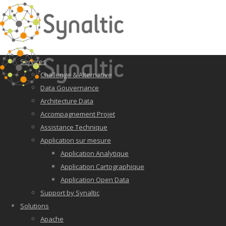
Services
Challenge & Alternative
Data Gouvernance
Architecture Data
Accompagnement Projet
Assistance Technique
Application sur mesure
Application Analytique
Application Cartographique
Application Open Data
Support by Synaltic
Solutions
Apache